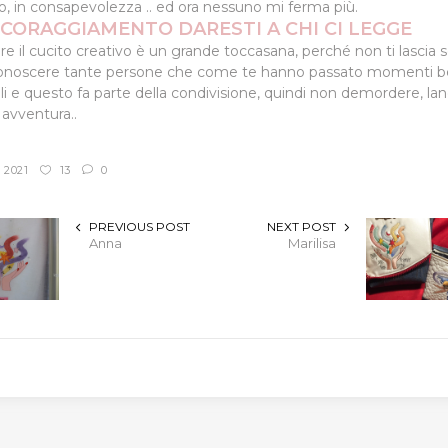
, in consapevolezza .. ed ora nessuno mi ferma più.
NCORAGGIAMENTO DARESTI A CHI CI LEGGE
re il cucito creativo è un grande toccasana, perché non ti lascia so
conoscere tante persone che come te hanno passato momenti bel
i e questo fa parte della condivisione, quindi non demordere, lanc
 avventura..
 2021
13
0
PREVIOUS POST
NEXT POST
Anna
Marilisa