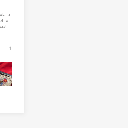
la, ti
li e
iati