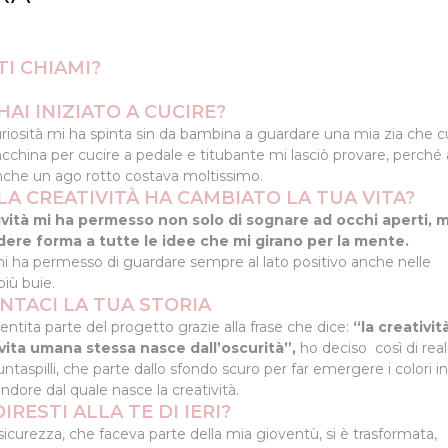
TI CHIAMI?
AI INIZIATO A CUCIRE?
riosità mi ha spinta sin da bambina a guardare una mia zia che c
cchina per cucire a pedale e titubante mi lasciò provare, perché 
che un ago rotto costava moltissimo.
LA CREATIVITÀ HA CAMBIATO LA TUA VITA?
ività mi ha permesso non solo di sognare ad occhi aperti, m
dere forma a tutte le idee che mi girano per la mente.
 ha permesso di guardare sempre al lato positivo anche nelle
più buie.
NTACI LA TUA STORIA
entita parte del progetto grazie alla frase che dice:
“la creativit
vita umana stessa nasce dall’oscurità”,
ho deciso così di real
ntaspilli, che parte dallo sfondo scuro per far emergere i colori in
endore dal quale nasce la creatività.
IRESTI ALLA TE DI IERI?
sicurezza, che faceva parte della mia gioventù, si è trasformata,