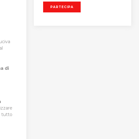
PARTECIPA
uciva
al
a di
à
izzare
 tutto