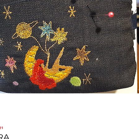
21
RA