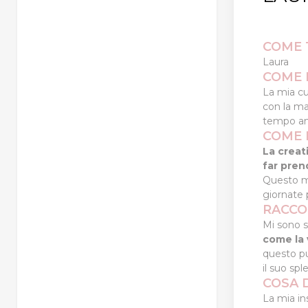
COME 
Laura
COME H
La mia cu
con la ma
tempo an
COME 
La creat
far pren
Questo mi
giornate 
RACCO
Mi sono s
come la 
questo pu
il suo spl
COSA D
La mia in