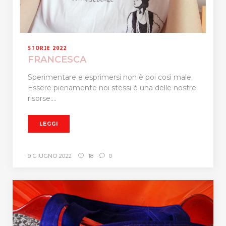
STORIE 2022
FRANCESCA
Sperimentare e esprimersi non è poi così male.
Essere pienamente noi stessi è una delle nostre
risorse....
LEGGI
9 GIUGNO 2022
18
0