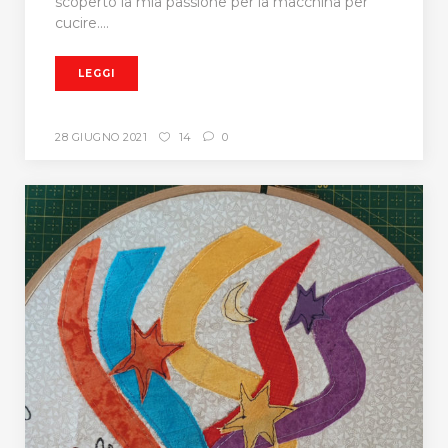
scoperto la mia passione per la macchina per
cucire....
LEGGI
28 GIUGNO 2021
14
0