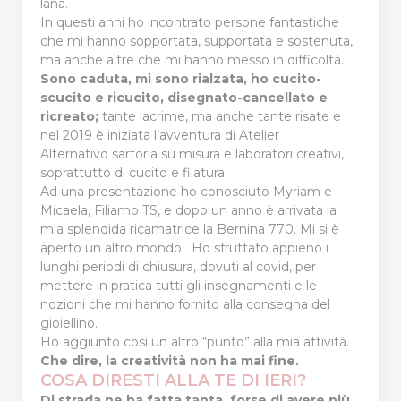
lana.
In questi anni ho incontrato persone fantastiche
che mi hanno sopportata, supportata e sostenuta,
ma anche altre che mi hanno messo in difficoltà.
Sono caduta, mi sono rialzata, ho cucito-
scucito e ricucito, disegnato-cancellato e
ricreato;
tante lacrime, ma anche tante risate e
nel 2019 è iniziata l’avventura di Atelier
Alternativo sartoria su misura e laboratori creativi,
soprattutto di cucito e filatura.
Ad una presentazione ho conosciuto Myriam e
Micaela, Filiamo TS, e dopo un anno è arrivata la
mia splendida ricamatrice la Bernina 770. Mi si è
aperto un altro mondo. Ho sfruttato appieno i
lunghi periodi di chiusura, dovuti al covid, per
mettere in pratica tutti gli insegnamenti e le
nozioni che mi hanno fornito alla consegna del
gioiellino.
Ho aggiunto così un altro “punto” alla mia attività.
Che dire, la creatività non ha mai fine.
COSA DIRESTI ALLA TE DI IERI?
Di strada ne ha fatta tanta, forse di avere più