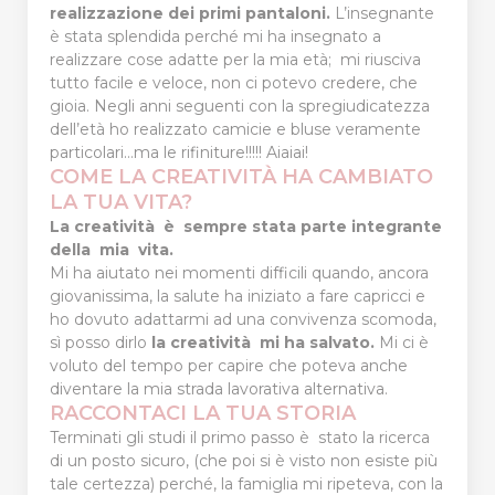
realizzazione dei primi pantaloni.
L’insegnante
è stata splendida perché mi ha insegnato a
realizzare cose adatte per la mia età; mi riusciva
tutto facile e veloce, non ci potevo credere, che
gioia. Negli anni seguenti con la spregiudicatezza
dell’età ho realizzato camicie e bluse veramente
particolari…ma le rifiniture!!!!! Aiaiai!
COME LA CREATIVITÀ HA CAMBIATO
LA TUA VITA?
La creatività è sempre stata parte integrante
della mia vita.
Mi ha aiutato nei momenti difficili quando, ancora
giovanissima, la salute ha iniziato a fare capricci e
ho dovuto adattarmi ad una convivenza scomoda,
sì posso dirlo
la creatività mi ha salvato.
Mi ci è
voluto del tempo per capire che poteva anche
diventare la mia strada lavorativa alternativa.
RACCONTACI LA TUA STORIA
Terminati gli studi il primo passo è stato la ricerca
di un posto sicuro, (che poi si è visto non esiste più
tale certezza) perché, la famiglia mi ripeteva, con la