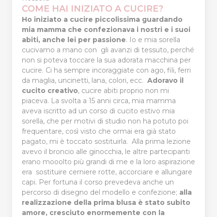
COME HAI INIZIATO A CUCIRE?
Ho iniziato a cucire piccolissima guardando
mia mamma che confezionava i nostri e i suoi
abiti, anche lei per passione
. Io e mia sorella
cucivamo a mano con gli avanzi di tessuto, perché
non si poteva toccare la sua adorata macchina per
cucire. Ci ha sempre incoraggiate con ago, fili, ferri
da maglia, uncinetti, lana, colori, ecc.
Adoravo il
cucito creativo
, cucire abiti proprio non mi
piaceva. La svolta a 15 anni circa, mia mamma
aveva iscritto ad un corso di cucito estivo mia
sorella, che per motivi di studio non ha potuto poi
frequentare, così visto che ormai era già stato
pagato, mi è toccato sostituirla. Alla prima lezione
avevo il broncio alle ginocchia, le altre partecipanti
erano mooolto più grandi di me e la loro aspirazione
era sostituire cerniere rotte, accorciare e allungare
capi. Per fortuna il corso prevedeva anche un
percorso di disegno del modello e confezione;
alla
realizzazione della prima blusa è stato subito
amore, cresciuto enormemente con la