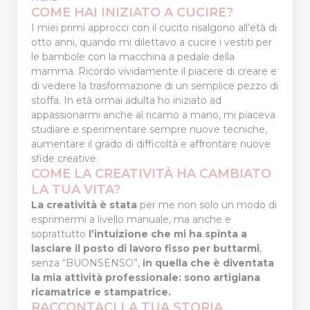
COME HAI INIZIATO A CUCIRE?
I miei primi approcci con il cucito risalgono all’età di
otto anni, quando mi dilettavo a cucire i vestiti per
le bambole con la macchina a pedale della
mamma. Ricordo vividamente il piacere di creare e
di vedere la trasformazione di un semplice pezzo di
stoffa. In età ormai adulta ho iniziato ad
appassionarmi anche al ricamo a mano, mi piaceva
studiare e sperimentare sempre nuove tecniche,
aumentare il grado di difficoltà e affrontare nuove
sfide creative.
COME LA CREATIVITÀ HA CAMBIATO
LA TUA VITA?
La creatività è stata
per me non solo un modo di
esprimermi a livello manuale, ma anche e
soprattutto
l’intuizione che mi ha spinta a
lasciare il posto di lavoro
fisso per buttarmi
,
senza “BUONSENSO”,
in quella
che è diventata
la mia attività professionale: sono artigiana
ricamatrice e stampatrice.
RACCONTACI LA TUA STORIA