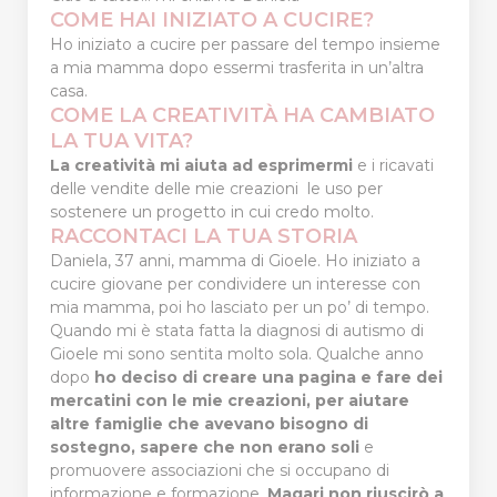
COME HAI INIZIATO A CUCIRE?
Ho iniziato a cucire per passare del tempo insieme
a mia mamma dopo essermi trasferita in un’altra
casa.
COME LA CREATIVITÀ HA CAMBIATO
LA TUA VITA?
La creatività mi aiuta ad esprimermi
e i ricavati
delle vendite delle mie creazioni le uso per
sostenere un progetto in cui credo molto.
RACCONTACI LA TUA STORIA
Daniela, 37 anni, mamma di Gioele. Ho iniziato a
cucire giovane per condividere un interesse con
mia mamma, poi ho lasciato per un po’ di tempo.
Quando mi è stata fatta la diagnosi di autismo di
Gioele mi sono sentita molto sola. Qualche anno
dopo
ho deciso di creare una pagina e fare dei
mercatini con le mie creazioni, per aiutare
altre famiglie che avevano bisogno di
sostegno, sapere che non erano soli
e
promuovere associazioni che si occupano di
informazione e formazione.
Magari non riuscirò a